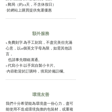
2.郵局（約2-3天，不含休假日）
*於網站上購買提供免運優惠
額外服務
1.免費刻字-為手工刻寫，不盡完美但充滿
心意，以10個英文字母為限，如需其他語
言，
也請事先聯絡溝通。
2.代寫小卡-以手寫自製小卡片。
*內容歡迎於訂購時，填寫於備註欄。
環境友善
我們十分希望能為環境盡一份心力，盡可
能使用不造成環境負擔的包裝材，或重複